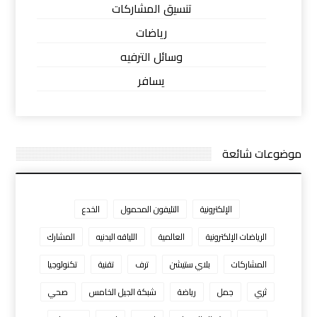
تنسيق المشاركات
رياضات
وسائل الترفيه
يسافر
موضوعات شائعة
الإلكترونية
التليفون المحمول
الخدع
الرياضات الإلكترونية
العالمية
اللياقه البدنيه
المشارك
المشاركات
بلاي ستيشن
ترف
تقنية
تكنولوجيا
ثري
جمل
رياضة
شبكة الجيل الخامس
صحي