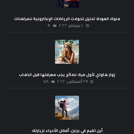
ملوك العودة: تحليل تحولات الرياضات الإلكترونية للمراهنات
١٠ سبتمبر، ٢٠٢٢
٩٠
زوار هاواي لأول مرة: نصائح يجب معرفتها قبل الذهاب
٢٩ أغسطس، ٢٠٢٢
٧٨
أين تقيم في برلين: أفضل الأحياء لزيارتك