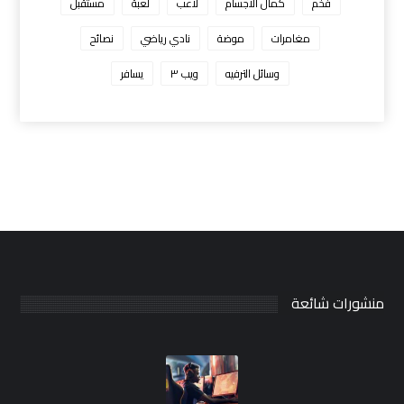
فخم
كمال الاجسام
لاعب
لعبة
مستقبل
مغامرات
موضة
نادي رياضي
نصائح
وسائل الترفيه
ويب ٣
يسافر
منشورات شائعة