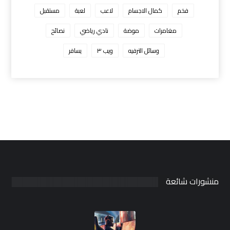
فخم
كمال الاجسام
لاعب
لعبة
مستقبل
مغامرات
موضة
نادي رياضي
نصائح
وسائل الترفيه
ويب ٣
يسافر
منشورات شائعة