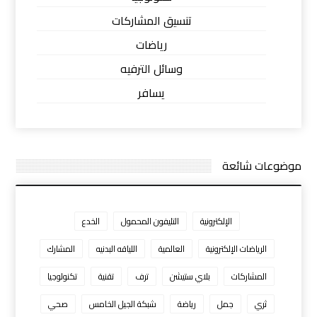
تنسيق المشاركات
رياضات
وسائل الترفيه
يسافر
موضوعات شائعة
الإلكترونية
التليفون المحمول
الخدع
الرياضات الإلكترونية
العالمية
اللياقه البدنيه
المشارك
المشاركات
بلاي ستيشن
ترف
تقنية
تكنولوجيا
ثري
جمل
رياضة
شبكة الجيل الخامس
صحي