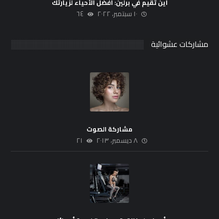
أين تقيم في برلين: أفضل الأحياء لزيارتك
١٠ سبتمبر، ٢٠٢٢
٦٤
مشاركات عشوائية
مشاركة الصوت
٨ ديسمبر، ٢٠١٣
٢١