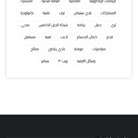
الرياضات الإلكترونية
العالمية
اللياقه البدنيه
المشارك
المشاركات
بلاي ستيشن
ترف
تقنية
تكنولوجيا
ثري
جمل
رياضة
شبكة الجيل الخامس
صحي
فخم
كمال الاجسام
لاعب
لعبة
مستقبل
مغامرات
موضة
نادي رياضي
نصائح
وسائل الترفيه
ويب ٣
يسافر