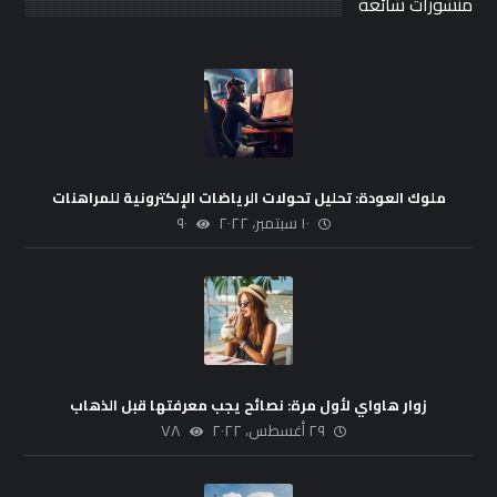
منشورات شائعة
ملوك العودة: تحليل تحولات الرياضات الإلكترونية للمراهنات
١٠ سبتمبر، ٢٠٢٢
٩٠
زوار هاواي لأول مرة: نصائح يجب معرفتها قبل الذهاب
٢٩ أغسطس، ٢٠٢٢
٧٨