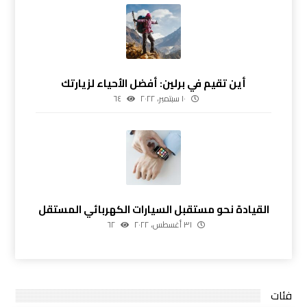
أين تقيم في برلين: أفضل الأحياء لزيارتك
١٠ سبتمبر، ٢٠٢٢
٦٤
القيادة نحو مستقبل السيارات الكهربائي المستقل
٣١ أغسطس، ٢٠٢٢
٦٢
فئات