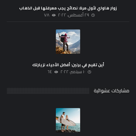
زوار هاواي لأول مرة: نصائح يجب معرفتها قبل الذهاب
٢٩ أغسطس، ٢٠٢٢
٧٨
أين تقيم في برلين: أفضل الأحياء لزيارتك
١٠ سبتمبر، ٢٠٢٢
٦٤
مشاركات عشوائية