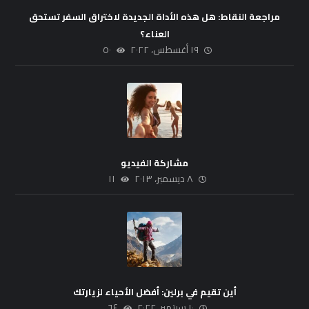
مراجعة النقاط: هل هذه الأداة الجديدة لاختراق السفر تستحق
العناء؟
١٩ أغسطس، ٢٠٢٢
٥٠
مشاركة الفيديو
٨ ديسمبر، ٢٠١٣
١١
أين تقيم في برلين: أفضل الأحياء لزيارتك
١٠ سبتمبر، ٢٠٢٢
٦٤