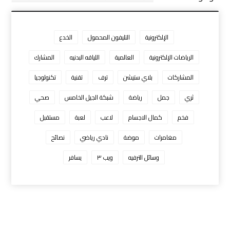
الإلكترونية
التليفون المحمول
الخدع
الرياضات الإلكترونية
العالمية
اللياقه البدنيه
المشارك
المشاركات
بلاي ستيشن
ترف
تقنية
تكنولوجيا
ثري
جمل
رياضة
شبكة الجيل الخامس
صحي
فخم
كمال الاجسام
لاعب
لعبة
مستقبل
مغامرات
موضة
نادي رياضي
نصائح
وسائل الترفيه
ويب ٣
يسافر