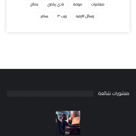
مغامرات
موضة
نادي رياضي
نصائح
وسائل الترفيه
ويب ٣
يسافر
منشورات شائعة