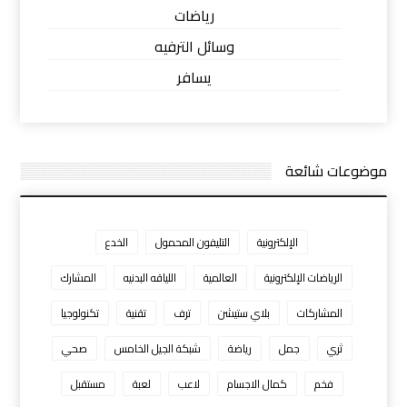
رياضات
وسائل الترفيه
يسافر
موضوعات شائعة
الإلكترونية
التليفون المحمول
الخدع
الرياضات الإلكترونية
العالمية
اللياقه البدنيه
المشارك
المشاركات
بلاي ستيشن
ترف
تقنية
تكنولوجيا
ثري
جمل
رياضة
شبكة الجيل الخامس
صحي
فخم
كمال الاجسام
لاعب
لعبة
مستقبل