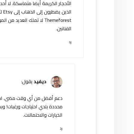
الأحجار الكريمة أيضا متماسكة. لا أح
الذ
Themeforest لا تملك العدي
الفنانين.
رد
ديفيد
يقول:
دعم أفضل من أي وقت مضى. استج
محددة بلدي احتياجات ورغبات! وب
الخيارات والاحتمالات.
رد