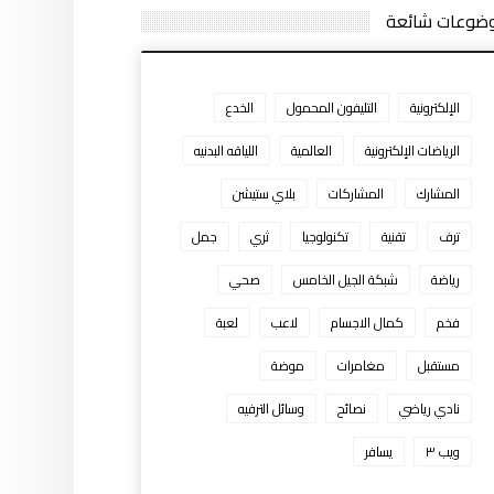
ضوعات شائعة
الإلكترونية
التليفون المحمول
الخدع
الرياضات الإلكترونية
العالمية
اللياقه البدنيه
المشارك
المشاركات
بلاي ستيشن
ترف
تقنية
تكنولوجيا
ثري
جمل
رياضة
شبكة الجيل الخامس
صحي
فخم
كمال الاجسام
لاعب
لعبة
مستقبل
مغامرات
موضة
نادي رياضي
نصائح
وسائل الترفيه
ويب ٣
يسافر