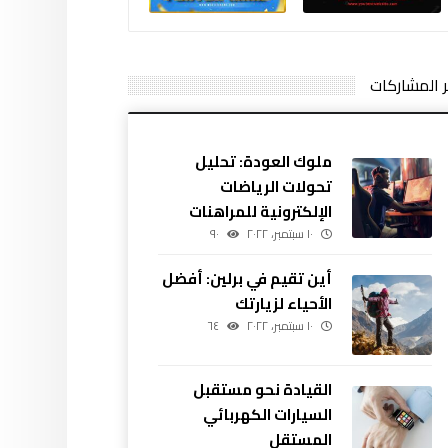
ر المشاركات
ملوك العودة: تحليل
تحولات الرياضات
الإلكترونية للمراهنات
١٠ سبتمبر، ٢٠٢٢
٩٠
أين تقيم في برلين: أفضل
الأحياء لزيارتك
١٠ سبتمبر، ٢٠٢٢
٦٤
القيادة نحو مستقبل
السيارات الكهربائي
المستقل