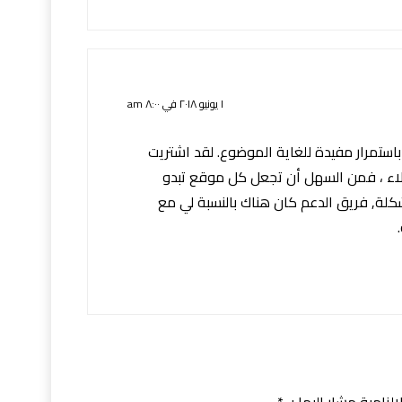
١ يونيو ٢٠١٨ في ٨:٠٠ am
باستمرار مفيدة للغاية الموضوع. لقد اشتريت
ا يقل عن 10 من العملاء ، فمن السهل أن تجعل كل موقع تبدو
لة, فريق الدعم كان هناك بالنسبة لي مع