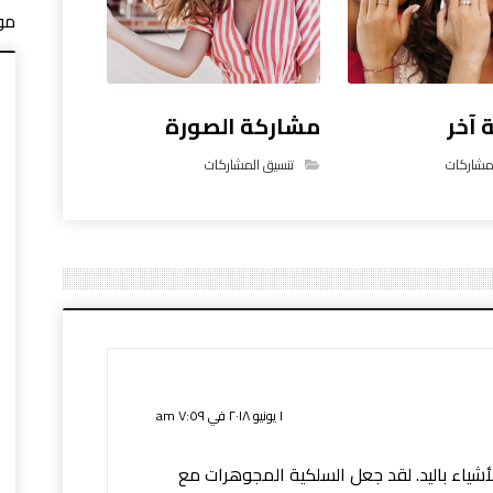
مو
 آخر
مشاركة الصورة
لمشاركات
تنسيق المشاركات
١ يونيو ٢٠١٨ في ٧:٥٩ am
شياء باليد. لقد جعل السلكية المجوهرات مع