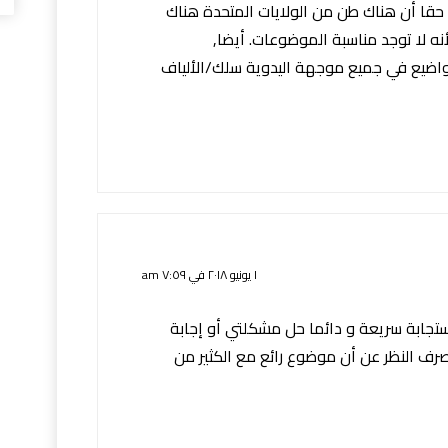
د حقا أن هناك طن من الولايات المتحدة هناك
ين يضطرون إلى الذهاب إلى Etsy لأنه لا توجد مناسبة الموضوعات. أيضا,
د من المواضيع في جميع موجهة اليدوية سلك/الألياف
١ يونيو ٢٠١٨ في ٧:٥٩ am
ابة سريعة و دائما حل مشكلتي أو إجابة
صرف النظر عن أن موضوع رائع مع الكثير من