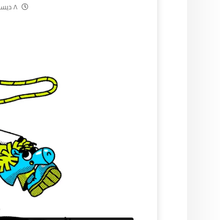
٨ ديسمبر، ٢٠١٣