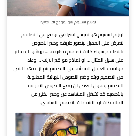
لوريم ايبسوم هو نموذج افتراضيr
لوريم ايبسوم هو نموذج افتراضي يوضع في التصاميم
لتعرض على العميل ليتصور طريقه وضع النصوص
بالتصاميم سواء كانت تصاميم مطبوعه … بروشور او فلاير
على سبيل المثال … او نماذج مواقع انترنت … وعند
موافقه العميل المبدئيه على التصميم يتم ازالة هذا النص
من التصميم ويتم وضع النصوص النهائية المطلوبة
للتصميم ويقول البعض ان وضع النصوص التجريبية
بالتصميم قد تشغل المشاهد عن وضع الكثير من
الملاحظات او الانتقادات للتصميم الاساسي.