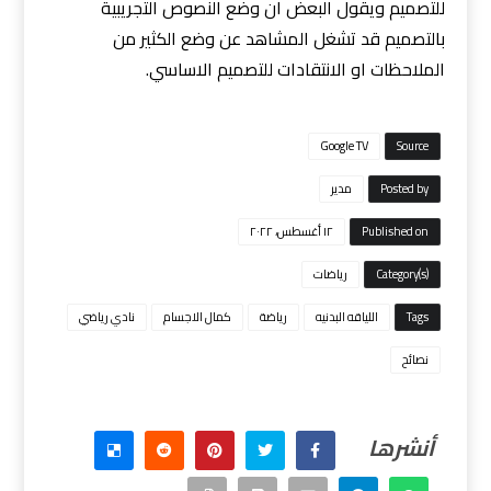
للتصميم ويقول البعض ان وضع النصوص التجريبية
بالتصميم قد تشغل المشاهد عن وضع الكثير من
الملاحظات او الانتقادات للتصميم الاساسي.
Google TV
Source
Posted by
مدیر
Published on
١٢ أغسطس، ٢٠٢٢
Category(s)
رياضات
Tags
اللياقه البدنيه
رياضة
كمال الاجسام
نادي رياضي
نصائح