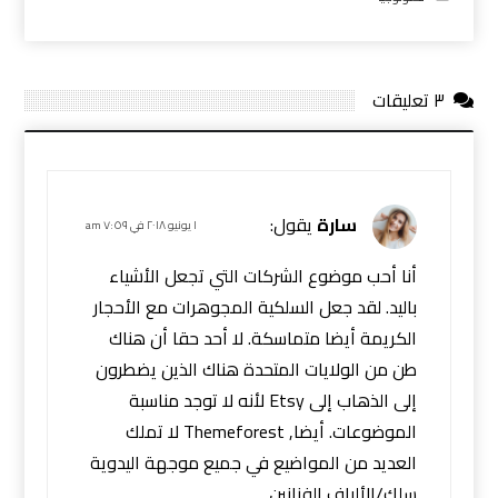
٣ تعليقات
سارة
يقول:
١ يونيو ٢٠١٨ في ٧:٥٩ am
أنا أحب موضوع الشركات التي تجعل الأشياء
باليد. لقد جعل السلكية المجوهرات مع الأحجار
الكريمة أيضا متماسكة. لا أحد حقا أن هناك
طن من الولايات المتحدة هناك الذين يضطرون
إلى الذهاب إلى Etsy لأنه لا توجد مناسبة
الموضوعات. أيضا, Themeforest لا تملك
العديد من المواضيع في جميع موجهة اليدوية
سلك/الألياف الفنانين.