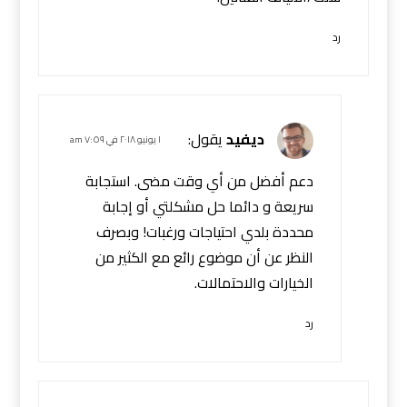
رد
ديفيد
يقول:
١ يونيو ٢٠١٨ في ٧:٥٩ am
دعم أفضل من أي وقت مضى. استجابة
سريعة و دائما حل مشكلتي أو إجابة
محددة بلدي احتياجات ورغبات! وبصرف
النظر عن أن موضوع رائع مع الكثير من
الخيارات والاحتمالات.
رد