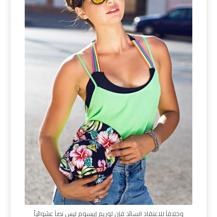
وخلافاَ للاعتقاد السائد فإن لوريم إيبسوم ليس نصاَ عشوائياً