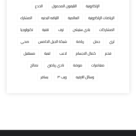
الإلكترونية
التليفون المحمول
الخدع
الرياضات الإلكترونية
العالمية
اللياقه البدنيه
المشارك
المشاركات
بلاي ستيشن
ترف
تقنية
تكنولوجيا
ثري
جمل
رياضة
شبكة الجيل الخامس
صحي
فخم
كمال الاجسام
لاعب
لعبة
مستقبل
مغامرات
موضة
نادي رياضي
نصائح
وسائل الترفيه
ويب ٣
يسافر