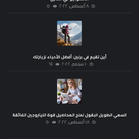
٨ أغسطس، ٢٠٢٢
٥٠
أين تقيم في برلين: أفضل الأحياء لزيارتك
١٠ سبتمبر، ٢٠٢٢
٦٤
السعي الطويل البقول لمنح المحاصيل قوة النيتروجين الفائقة
١٨ أغسطس، ٢٠٢٢
٥٠