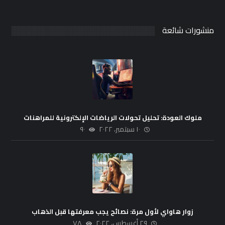
منشورات شائعة
ملوك العودة: تحليل تحولات الرياضات الإلكترونية للمراهنات
١٠ سبتمبر، ٢٠٢٢
٩٠
زوار هاواي لأول مرة: نصائح يجب معرفتها قبل الذهاب
٢٩ أغسطس، ٢٠٢٢
٧٨