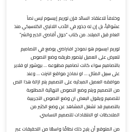
وخلافاَ للاعتقاد السائد فإن لوريم إيبسوم ليس نصاَ
عشوائياً، بل إن له جذور في الأدب اللاتيني الكلاسيكي منذ
العام قبل الميلاد. من كتاب “حول أقاصي الخير والشر”
لوريم ايبسوم هو نموذج افتراضي يوضع في التصاميم
لتعرض على العميل ليتصور طريقه وضع النصوص
بالتصاميم سواء كانت تصاميم مطبوعه … بروشور او فلاير
على سبيل المثال … او نماذج مواقع انترنت … وعند
موافقه العميل المبدئيه على التصميم يتم ازالة هذا النص
من التصميم ويتم وضع النصوص النهائية المطلوبة
للتصميم ويقول البعض ان وضع النصوص التجريبية
بالتصميم قد تشغل المشاهد عن وضع الكثير من
الملاحظات او الانتقادات للتصميم الاساسي.
من المتوقع أن يتيح ذلك نطاقًا واسعًا من التحقيقات عبر