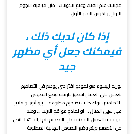
مجالات علم الفلك وعلم الكونيات ، مثل مراقبة النجوم
الأولى وتكوين النجم الأول.
إذا كان لديك ذلك ،
فيمكنك جعل أي مظهر
جيد
لوريم ايبسوم هو نموذج افتراضي يوضع في التصاميم
لتعرض على العميل ليتصور طريقه وضع النصوص
بالتصاميم سواء كانت تصاميم مطبوعه … بروشور او فلاير
على سبيل المثال … او نماذج مواقع انترنت … وعند
موافقه العميل المبدئيه على التصميم يتم ازالة هذا النص
من التصميم ويتم وضع النصوص النهائية المطلوبة